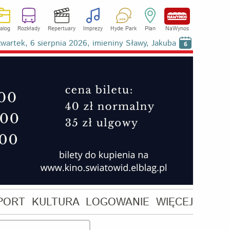
alog
Rozkłady
Repertuary
Imprezy
Hyde Park
Plan
NaWynos
wartek, 6 sierpnia 2026, imieniny Sławy, Jakuba
6
PORT
KULTURA
LOGOWANIE
WIĘCEJ