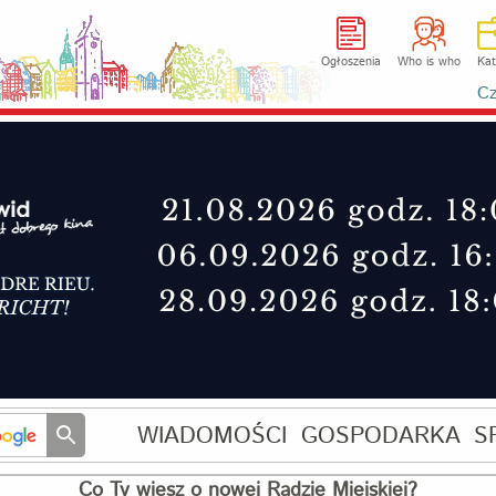
Ogłoszenia
Who is who
Kat
Cz
WIADOMOŚCI
GOSPODARKA
S
Co Ty wiesz o nowej Radzie Miejskiej?