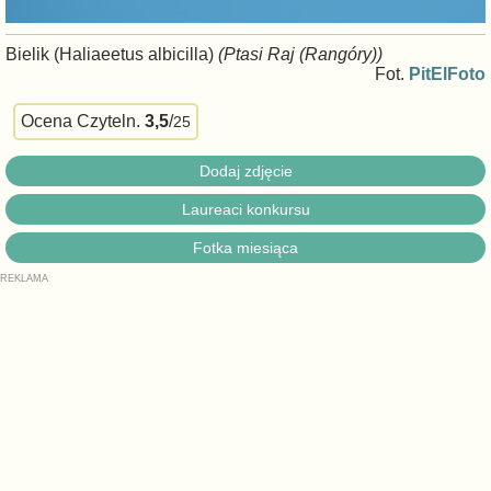
Bielik (Haliaeetus albicilla)
(Ptasi Raj (Rangóry))
Fot.
PitElFoto
Ocena Czyteln.
3,5
/
25
Dodaj zdjęcie
Laureaci konkursu
Fotka miesiąca