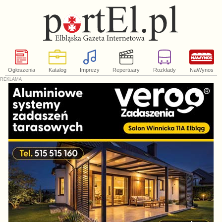
Ogłoszenia
Katalog
Imprezy
Repertuary
Rozkłady
NaWynos