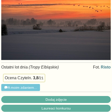
Ostatni lot dnia
(Tropy Elbląskie)
Fot.
Risto
Ocena Czyteln.
3,8
/
21
A moim zdaniem...
Dodaj zdjęcie
Laureaci konkursu