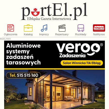
Ogłoszenia
Katalog
Imprezy
Repertuary
Rozkłady
NaWynos