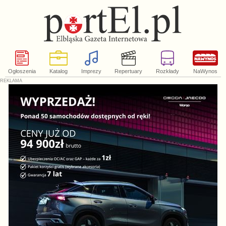
Ogłoszenia
Katalog
Imprezy
Repertuary
Rozkłady
NaWynos