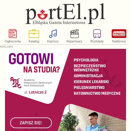
Ogłoszenia
Katalog
Imprezy
Repertuary
Rozkłady
NaWynos