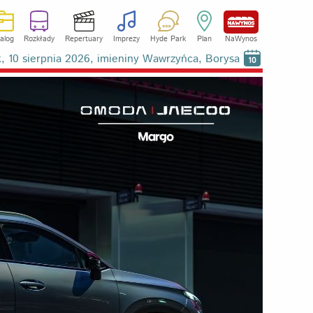
alog
Rozkłady
Repertuary
Imprezy
Hyde Park
Plan
NaWynos
k, 10 sierpnia 2026, imieniny Wawrzyńca, Borysa
10