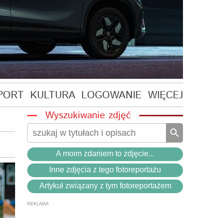
PORT
KULTURA
LOGOWANIE
WIĘCEJ
Wyszukiwanie zdjęć
A moim zdaniem to zdjęcie...
Inne zdjęcia z tego fotoreportażu
Artykuł związany z tym fotoreportażem