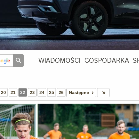
WIADOMOŚCI
GOSPODARKA
S
20
21
22
23
24
25
26
Następne