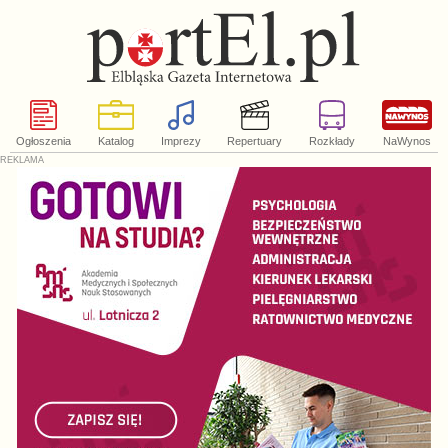
Ogłoszenia
Katalog
Imprezy
Repertuary
Rozkłady
NaWynos