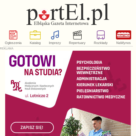
Ogłoszenia
Katalog
Imprezy
Repertuary
Rozkłady
NaWynos