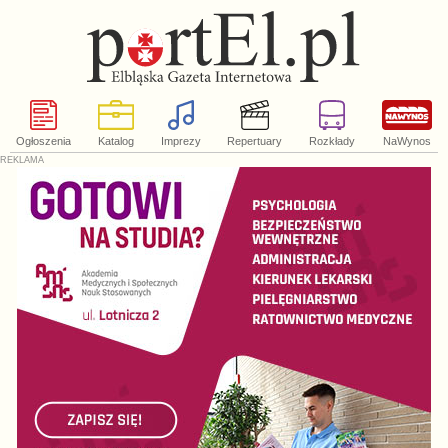
Ogłoszenia
Katalog
Imprezy
Repertuary
Rozkłady
NaWynos