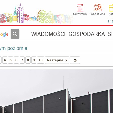
Ogłoszenia
Who is who
Kat
Pi
WIADOMOŚCI
GOSPODARKA
S
zym poziomie
4
5
6
7
8
9
10
Następne