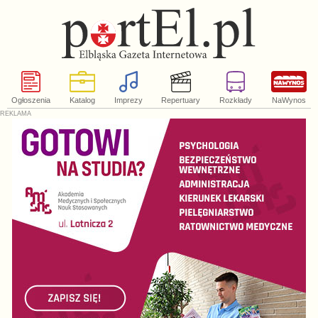
Ogłoszenia
Katalog
Imprezy
Repertuary
Rozkłady
NaWynos