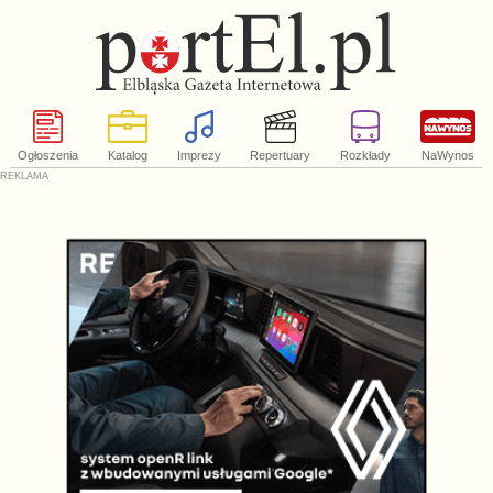
Ogłoszenia
Katalog
Imprezy
Repertuary
Rozkłady
NaWynos