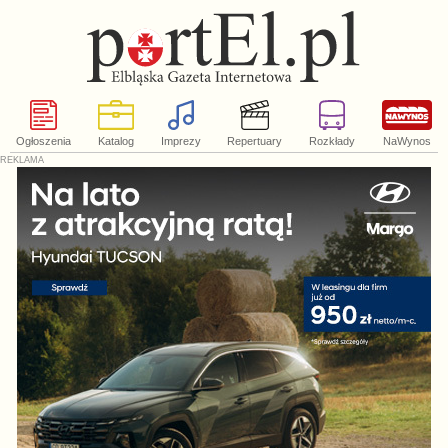
Ogłoszenia
Katalog
Imprezy
Repertuary
Rozkłady
NaWynos