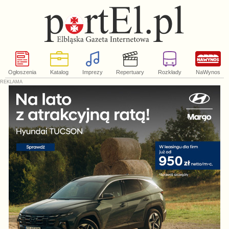
Ogłoszenia
Katalog
Imprezy
Repertuary
Rozkłady
NaWynos