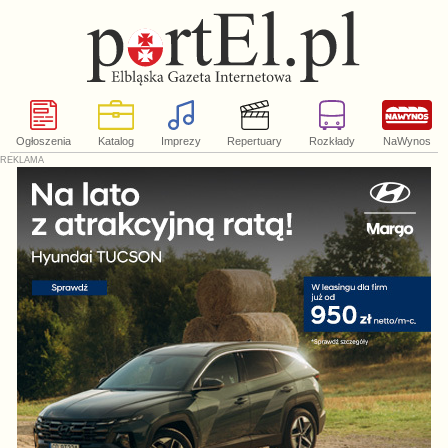
Ogłoszenia
Katalog
Imprezy
Repertuary
Rozkłady
NaWynos