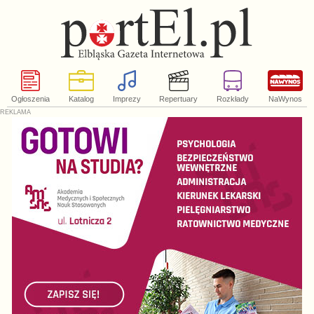
Ogłoszenia
Katalog
Imprezy
Repertuary
Rozkłady
NaWynos