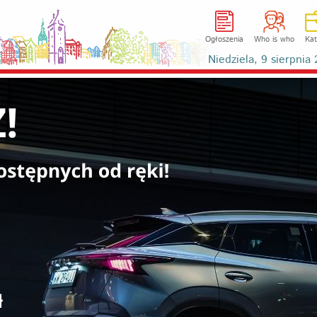
Ogłoszenia
Who is who
Kat
Niedziela, 9 sierpni