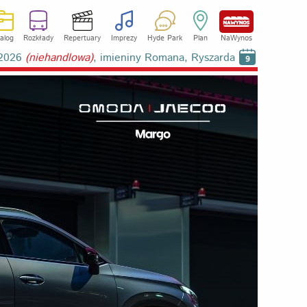
alog
Rozkłady
Repertuary
Imprezy
Hyde Park
Plan
NaWynos
a 2026
(niehandlowa)
, imieniny Romana, Ryszarda
9