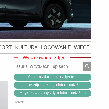
PORT
KULTURA
LOGOWANIE
WIĘCEJ
Wyszukiwanie zdjęć
A moim zdaniem to zdjęcie...
Inne zdjęcia z tego fotoreportażu
Artykuł związany z tym fotoreportażem