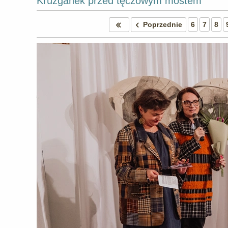
Krużganek przed tęczowym mostem
Poprzednie
6
7
8