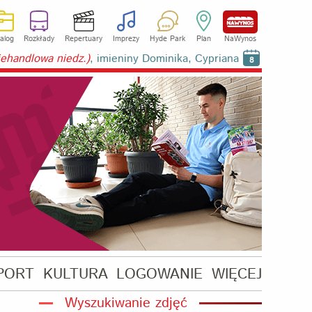
alog
Rozkłady
Repertuary
Imprezy
Hyde Park
Plan
NaWynos
niehandlowa niedz.)
, imieniny Dominika, Cypriana
8
PORT
KULTURA
LOGOWANIE
WIĘCEJ
Wyszukiwanie zdjęć