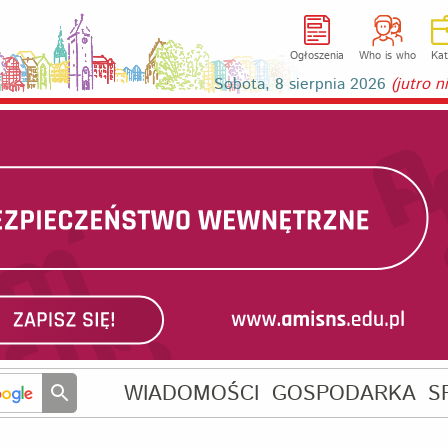
Ogłoszenia
Who is who
Kat
Sobota, 8 sierpnia 2026
(jutro 
WIADOMOŚCI
GOSPODARKA
S