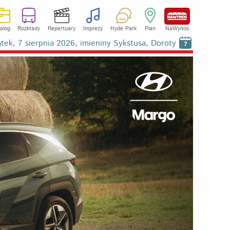
alog
Rozkłady
Repertuary
Imprezy
Hyde Park
Plan
NaWynos
ątek, 7 sierpnia 2026, imieniny Sykstusa, Doroty
7