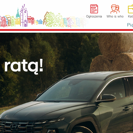
Ogłoszenia
Who is who
Kat
Pi