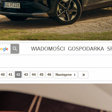
WIADOMOŚCI
GOSPODARKA
S
40
41
42
43
44
45
46
Następne