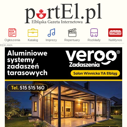
Ogłoszenia
Katalog
Imprezy
Repertuary
Rozkłady
NaWynos