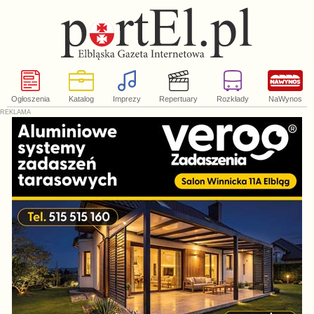
Ogłoszenia
Katalog
Imprezy
Repertuary
Rozkłady
NaWynos