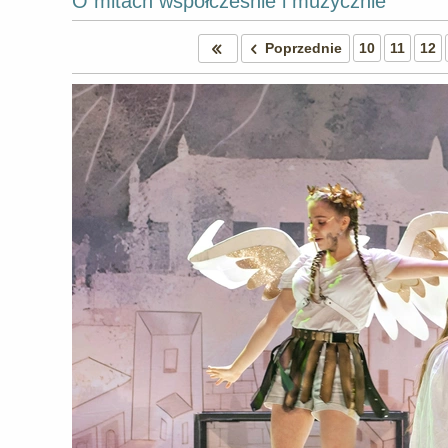
O mitach współcześnie i muzycznie
Poprzednie
10
11
12