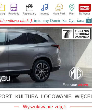
alog
Rozkłady
Repertuary
Imprezy
Hyde Park
Plan
NaWynos
niehandlowa niedz.)
, imieniny Dominika, Cypriana
8
PORT
KULTURA
LOGOWANIE
WIĘCEJ
Wyszukiwanie zdjęć