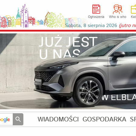
Ogłoszenia
Who is who
Kat
Sobota, 8 sierpnia 2026
(jutro 
WIADOMOŚCI
GOSPODARKA
S