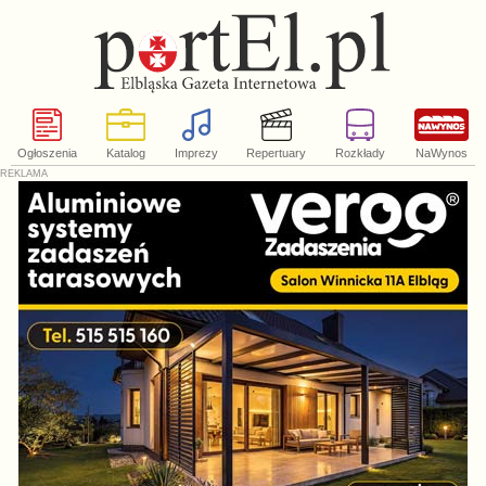
Ogłoszenia
Katalog
Imprezy
Repertuary
Rozkłady
NaWynos