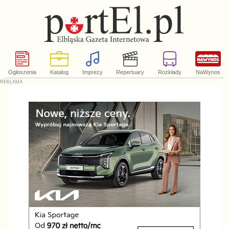
Ogłoszenia
Katalog
Imprezy
Repertuary
Rozkłady
NaWynos