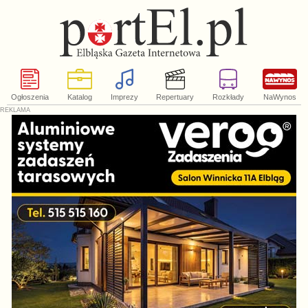
Ogłoszenia
Katalog
Imprezy
Repertuary
Rozkłady
NaWynos