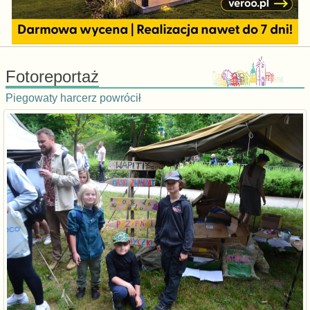
Fotoreportaż
Piegowaty harcerz powrócił