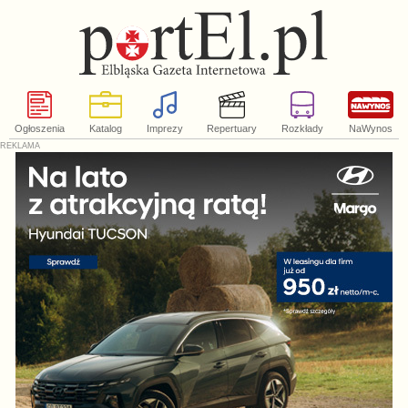
Ogłoszenia
Katalog
Imprezy
Repertuary
Rozkłady
NaWynos