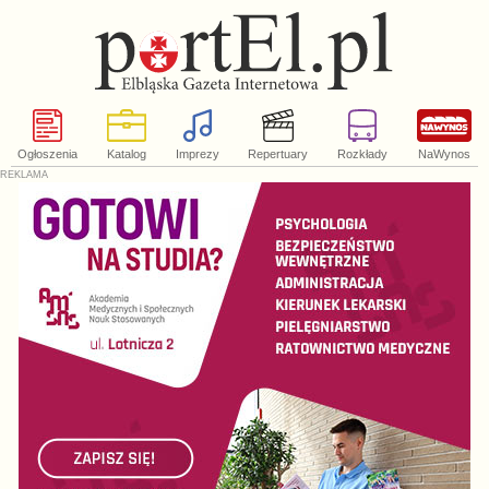
Ogłoszenia
Katalog
Imprezy
Repertuary
Rozkłady
NaWynos