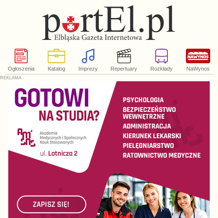
Ogłoszenia
Katalog
Imprezy
Repertuary
Rozkłady
NaWynos