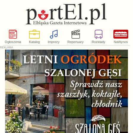
Ogłoszenia
Katalog
Imprezy
Repertuary
Rozkłady
NaWynos