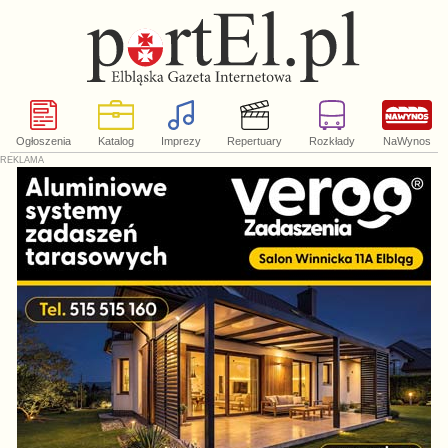
Ogłoszenia
Katalog
Imprezy
Repertuary
Rozkłady
NaWynos