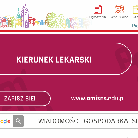
Ogłoszenia
Who is who
Kat
Pi
WIADOMOŚCI
GOSPODARKA
S