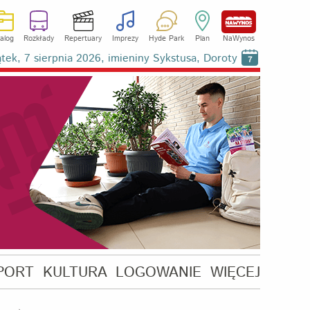
alog
Rozkłady
Repertuary
Imprezy
Hyde Park
Plan
NaWynos
ątek, 7 sierpnia 2026, imieniny Sykstusa, Doroty
7
PORT
KULTURA
LOGOWANIE
WIĘCEJ