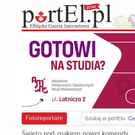
Fotoreportaże
Święto pod znakiem nowej komendy