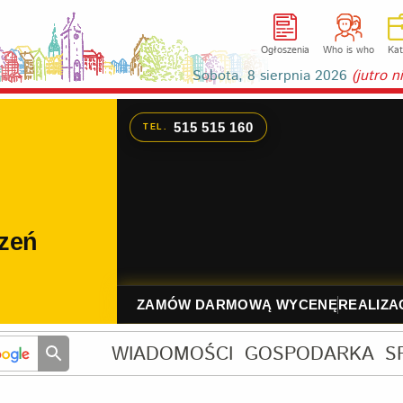
Ogłoszenia
Who is who
Kat
Sobota, 8 sierpnia 2026
(jutro 
WIADOMOŚCI
GOSPODARKA
S