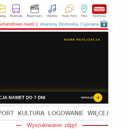
alog
Rozkłady
Repertuary
Imprezy
Hyde Park
Plan
NaWynos
niehandlowa niedz.)
, imieniny Dominika, Cypriana
8
PORT
KULTURA
LOGOWANIE
WIĘCEJ
Wyszukiwanie zdjęć