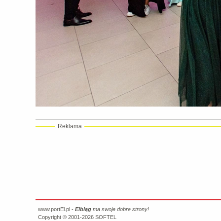
Reklama
www.portEl.pl -
Elbląg
ma swoje dobre strony!
Copyright © 2001-2026
SOFTEL