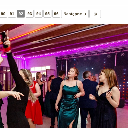
90
91
92
93
94
95
96
Następne