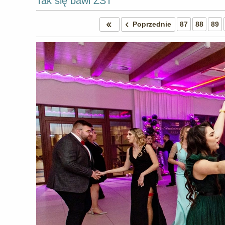
Tak się bawi ZST
Poprzednie
87
88
89