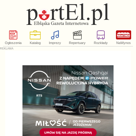
Ogłoszenia
Katalog
Imprezy
Repertuary
Rozkłady
NaWynos