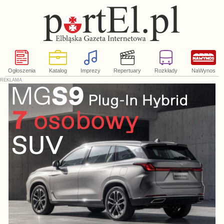
Ogłoszenia
Katalog
Imprezy
Repertuary
Rozkłady
NaWynos