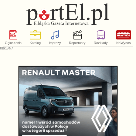
Ogłoszenia
Katalog
Imprezy
Repertuary
Rozkłady
NaWynos