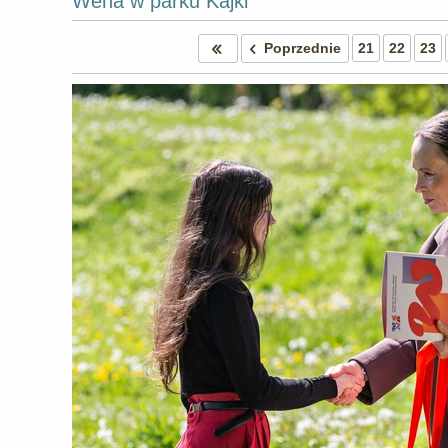
Wena w parku Kajki
Poprzednie
21
22
23