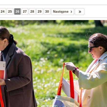
24
25
26
27
28
29
30
Następne