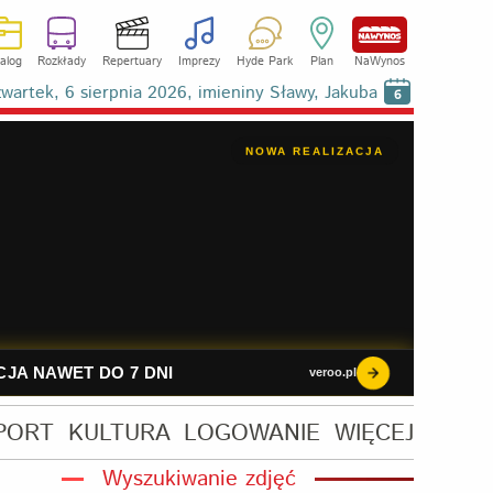
alog
Rozkłady
Repertuary
Imprezy
Hyde Park
Plan
NaWynos
wartek, 6 sierpnia 2026, imieniny Sławy, Jakuba
6
PORT
KULTURA
LOGOWANIE
WIĘCEJ
Wyszukiwanie zdjęć