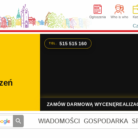
Ogłoszenia
Who is who
Kat
Cz
WIADOMOŚCI
GOSPODARKA
S