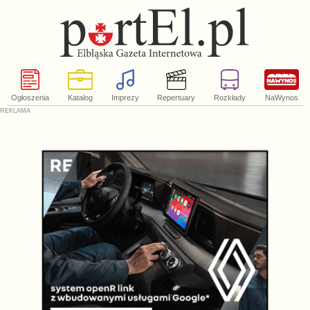
Ogłoszenia
Katalog
Imprezy
Repertuary
Rozkłady
NaWynos