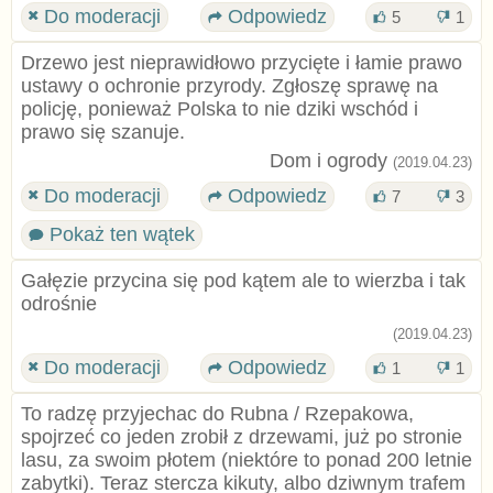
Do moderacji
Odpowiedz
5
1
Drzewo jest nieprawidłowo przycięte i łamie prawo
ustawy o ochronie przyrody. Zgłoszę sprawę na
policję, ponieważ Polska to nie dziki wschód i
prawo się szanuje.
Dom i ogrody
(2019.04.23)
Do moderacji
Odpowiedz
7
3
Pokaż ten wątek
Gałęzie przycina się pod kątem ale to wierzba i tak
odrośnie
(2019.04.23)
Do moderacji
Odpowiedz
1
1
To radzę przyjechac do Rubna / Rzepakowa,
spojrzeć co jeden zrobił z drzewami, już po stronie
lasu, za swoim płotem (niektóre to ponad 200 letnie
zabytki). Teraz stercza kikuty, albo dziwnym trafem