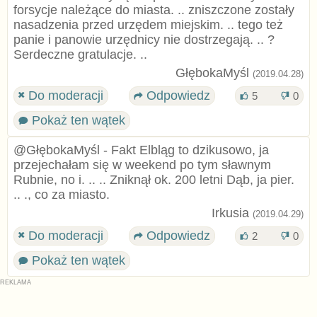
forsycje należące do miasta. .. zniszczone zostały
nasadzenia przed urzędem miejskim. .. tego też
panie i panowie urzędnicy nie dostrzegają. .. ?
Serdeczne gratulacje. ..
GłębokaMyśl
(2019.04.28)
Do moderacji
Odpowiedz
5
0
Pokaż ten wątek
@GłębokaMyśl - Fakt Elbląg to dzikusowo, ja
przejechałam się w weekend po tym sławnym
Rubnie, no i. .. .. Zniknął ok. 200 letni Dąb, ja pier.
.. ., co za miasto.
Irkusia
(2019.04.29)
Do moderacji
Odpowiedz
2
0
Pokaż ten wątek