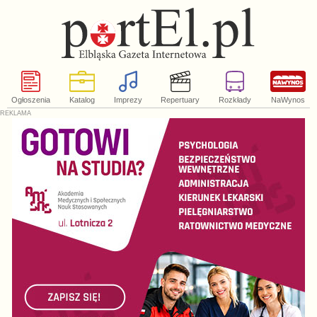
Ogłoszenia
Katalog
Imprezy
Repertuary
Rozkłady
NaWynos