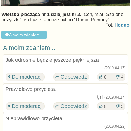
Wierzba płacząca nr 1 dalej jest nr 2.
. Och, miał "Szalone
nożyczki" ten fryzjer a może był po "Dumie Północy".
Fot.
Hoggo
A moim zdaniem...
A moim zdaniem...
Jak odrośnie będzie jeszcze piękniejsza
(2019.04.17)
Do moderacji
Odpowiedz
8
4
Prawidłowo przycięta.
tjrf
(2019.04.17)
Do moderacji
Odpowiedz
8
5
Nieprawidłowo przycieta.
(2019.04.22)