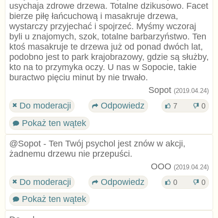
usychaja zdrowe drzewa. Totalne dzikusowo. Facet
bierze piłę łańcuchową i masakruje drzewa,
wystarczy przyjechać i spojrzeć. Myśmy wczoraj
byli u znajomych, szok, totalne barbarzyństwo. Ten
ktoś masakruje te drzewa już od ponad dwóch lat,
podobno jest to park krajobrazowy, gdzie są służby,
kto na to przymyka oczy. U nas w Sopocie, takie
buractwo pięciu minut by nie trwało.
Sopot
(2019.04.24)
Do moderacji
Odpowiedz
7
0
Pokaż ten wątek
@Sopot - Ten Twój psychol jest znów w akcji,
żadnemu drzewu nie przepuści.
OOO
(2019.04.24)
Do moderacji
Odpowiedz
0
0
Pokaż ten wątek