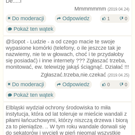
De.....l
Mmmmmmm
(2019.04.24)
Do moderacji
Odpowiedz
1
0
Pokaż ten wątek
@Sopot - Ludzie - a od czego macie te swoje
wypasione komórki (telefony, o ile jeszcze tak je
nazwiemy, nie te w głowach, choć i te przydałoby
się posiadać) i inne internety ??? Zgłaszać trzeba,
monitować, ew. telewizję jakąś ściągnąć. Działać !!!
Zgłaszać.trzeba,nie.czekać
(2019.04.25)
Do moderacji
Odpowiedz
0
0
Pokaż ten wątek
Elbląski wydział ochrony środowiska to miła
instytucja, która od lat toleruje w mieście wandali z
piłami łańcuchowymi, którzy niszczą drzewa i biorą
za to pieniądze. .. W tym roku wandale dorwali się
do sekatorów i wycięli w pień nieomal wszystkie