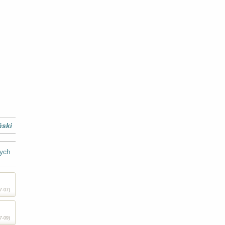
ński
ych
7-07)
7-09)