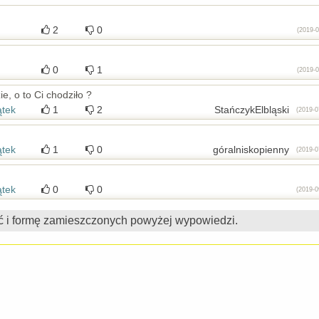
2
0
(2019-0
0
1
(2019-0
e, o to Ci chodziło ?
ątek
1
2
StańczykElbląski
(2019-0
ątek
1
0
góralniskopienny
(2019-0
ątek
0
0
(2019-0
ć i formę zamieszczonych powyżej wypowiedzi.