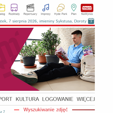
alog
Rozkłady
Repertuary
Imprezy
Hyde Park
Plan
NaWynos
ątek, 7 sierpnia 2026, imieniny Sykstusa, Doroty
7
PORT
KULTURA
LOGOWANIE
WIĘCEJ
Wyszukiwanie zdjęć
z 7