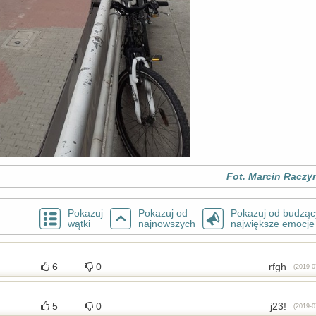
Fot. Marcin Raczy
Pokazuj
Pokazuj od
Pokazuj od budząc
wątki
najnowszych
największe emocje
6
0
rfgh
(2019-0
5
0
j23!
(2019-0