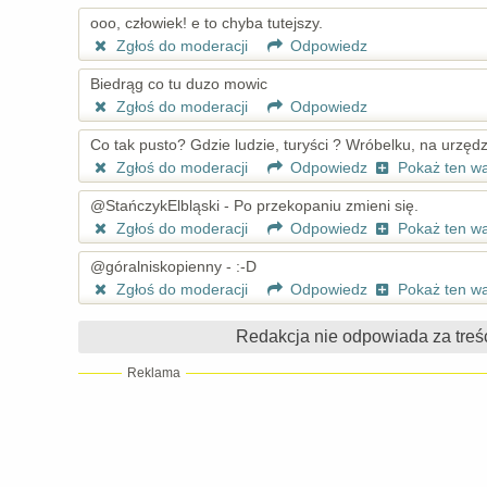
ooo, człowiek! e to chyba tutejszy.
Zgłoś do moderacji
Odpowiedz
Biedrąg co tu duzo mowic
Zgłoś do moderacji
Odpowiedz
Co tak pusto? Gdzie ludzie, turyści ? Wróbelku, na urzędzi
Zgłoś do moderacji
Odpowiedz
Pokaż ten w
@StańczykElbląski - Po przekopaniu zmieni się.
Zgłoś do moderacji
Odpowiedz
Pokaż ten w
@góralniskopienny - :-D
Zgłoś do moderacji
Odpowiedz
Pokaż ten w
Redakcja nie odpowiada za treś
Reklama