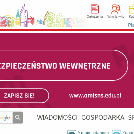
Ogłoszenia
Who is who
Kat
Pi
WIADOMOŚCI
GOSPODARKA
S
A moim zdaniem
Zobac