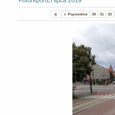
FotoreportEl lipca 2019
Poprzednie
30
31
32