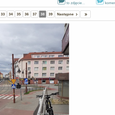
to zdjęcie...
komen
33
34
35
36
37
38
39
Następne