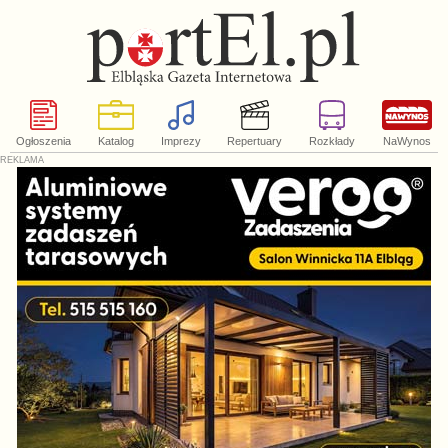
Ogłoszenia
Katalog
Imprezy
Repertuary
Rozkłady
NaWynos