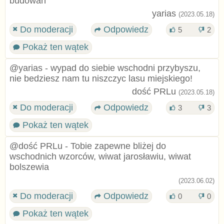
budowań
yarias
(2023.05.18)
Do moderacji
Odpowiedz
5
2
Pokaż ten wątek
@yarias - wypad do siebie wschodni przybyszu,
nie bedziesz nam tu niszczyc lasu miejskiego!
dość PRLu
(2023.05.18)
Do moderacji
Odpowiedz
3
3
Pokaż ten wątek
@dość PRLu - Tobie zapewne bliżej do
wschodnich wzorców, wiwat jarosławiu, wiwat
bolszewia
(2023.06.02)
Do moderacji
Odpowiedz
0
0
Pokaż ten wątek