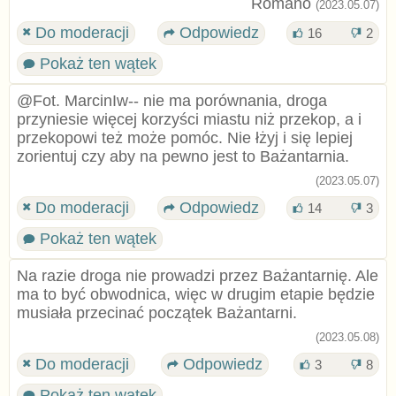
Romano
(2023.05.07)
Do moderacji
Odpowiedz
16
2
Pokaż ten wątek
@Fot. MarcinIw-- nie ma porównania, droga
przyniesie więcej korzyści miastu niż przekop, a i
przekopowi też może pomóc. Nie łżyj i się lepiej
zorientuj czy aby na pewno jest to Bażantarnia.
(2023.05.07)
Do moderacji
Odpowiedz
14
3
Pokaż ten wątek
Na razie droga nie prowadzi przez Bażantarnię. Ale
ma to być obwodnica, więc w drugim etapie będzie
musiała przecinać początek Bażantarni.
(2023.05.08)
Do moderacji
Odpowiedz
3
8
Pokaż ten wątek