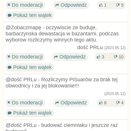
Do moderacji
Odpowiedz
1
9
Pokaż ten wątek
@Zobaczmapę - oczywiscie ze buduje,
barbarzynska dewastacja w bazantarni. podczas
wyborow rozliczymy winnych tego aktu.
dość PRLu
(2023.05.12)
Do moderacji
Odpowiedz
3
10
Pokaż ten wątek
@dość PRLu - Rozliczymy PiSuarów za brak tej
obwodnicy i za jej blokowanie!!!
(2023.05.12)
Do moderacji
Odpowiedz
8
4
Pokaż ten wątek
@dość PRLu - budować ciemniaku i jeszcze raz