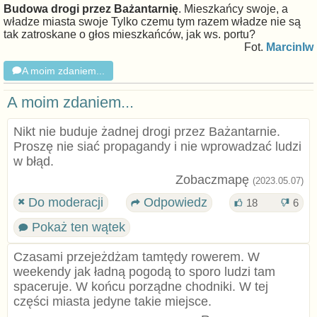
Budowa drogi przez Bażantarnię
. Mieszkańcy swoje, a
władze miasta swoje Tylko czemu tym razem władze nie są
tak zatroskane o głos mieszkańców, jak ws. portu?
Fot.
MarcinIw
A moim zdaniem...
A moim zdaniem...
Nikt nie buduje żadnej drogi przez Bażantarnie.
Proszę nie siać propagandy i nie wprowadzać ludzi
w błąd.
Zobaczmapę
(2023.05.07)
Do moderacji
Odpowiedz
18
6
Pokaż ten wątek
Czasami przejeżdżam tamtędy rowerem. W
weekendy jak ładną pogodą to sporo ludzi tam
spaceruje. W końcu porządne chodniki. W tej
części miasta jedyne takie miejsce.