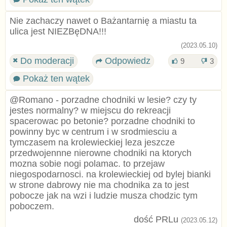
Nie zachaczy nawet o Bażantarnię a miastu ta
ulica jest NIEZBęDNA!!!
(2023.05.10)
Do moderacji
Odpowiedz
9
3
Pokaż ten wątek
@Romano - porzadne chodniki w lesie? czy ty
jestes normalny? w miejscu do rekreacji
spacerowac po betonie? porzadne chodniki to
powinny byc w centrum i w srodmiesciu a
tymczasem na krolewieckiej leza jeszcze
przedwojennne nierowne chodniki na ktorych
mozna sobie nogi polamac. to przejaw
niegospodarnosci. na krolewieckiej od bylej bianki
w strone dabrowy nie ma chodnika za to jest
pobocze jak na wzi i ludzie musza chodzic tym
poboczem.
dość PRLu
(2023.05.12)