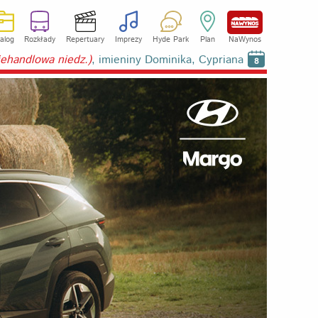
alog
Rozkłady
Repertuary
Imprezy
Hyde Park
Plan
NaWynos
niehandlowa niedz.)
, imieniny Dominika, Cypriana
8