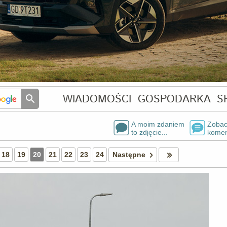
WIADOMOŚCI
GOSPODARKA
S
A moim zdaniem
Zobac
to zdjęcie...
komen
18
19
20
21
22
23
24
Następne