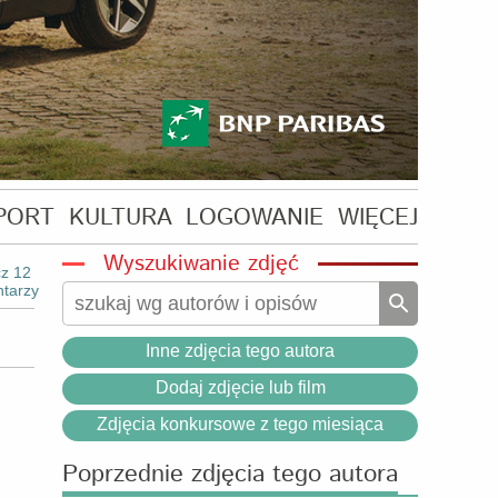
PORT
KULTURA
LOGOWANIE
WIĘCEJ
Wyszukiwanie zdjęć
z 12
tarzy
Inne zdjęcia tego autora
Dodaj zdjęcie lub film
Zdjęcia konkursowe z tego miesiąca
Poprzednie zdjęcia tego autora