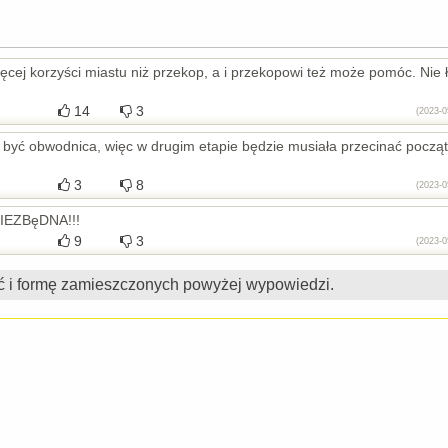
cej korzyści miastu niż przekop, a i przekopowi też może pomóc. Nie ł
14
3
(2023-0
o być obwodnica, więc w drugim etapie będzie musiała przecinać począ
3
8
(2023-0
 NIEZBęDNA!!!
9
3
(2023-0
ć i formę zamieszczonych powyżej wypowiedzi.