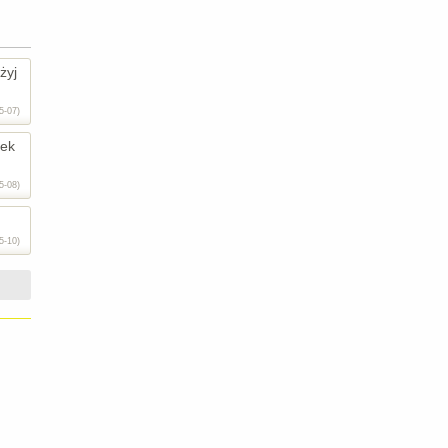
żyj
5-07)
tek
5-08)
5-10)