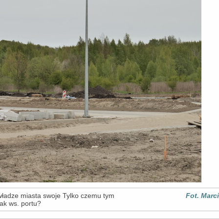
władze miasta swoje Tylko czemu tym
Fot. Marc
ak ws. portu?