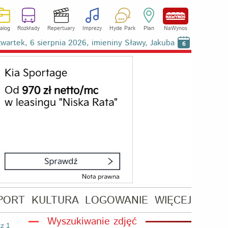
alog
Rozkłady
Repertuary
Imprezy
Hyde Park
Plan
NaWynos
wartek, 6 sierpnia 2026, imieniny Sławy, Jakuba
6
PORT
KULTURA
LOGOWANIE
WIĘCEJ
Wyszukiwanie zdjęć
z 1