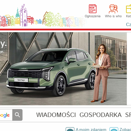
Ogłoszenia
Who is who
Kat
Cz
WIADOMOŚCI
GOSPODARKA
S
A moim zdaniem
Zobac