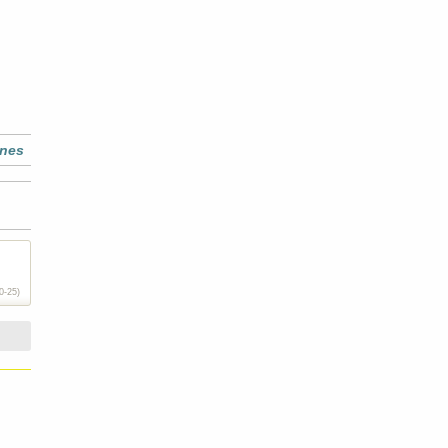
ines
0-25)