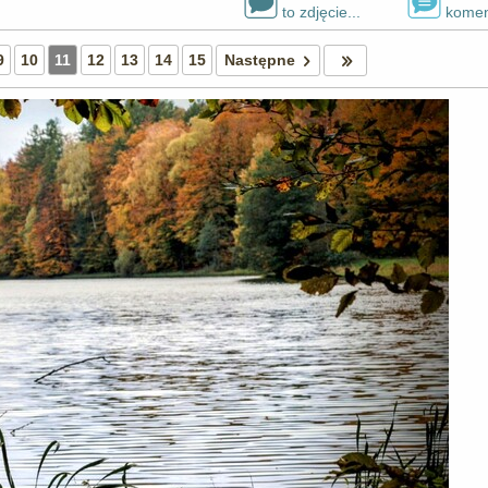
to zdjęcie...
komen
9
10
11
12
13
14
15
Następne