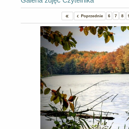
Galeria zdjęć Czytelnika
Poprzednie
6
7
8