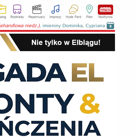
alog
Rozkłady
Repertuary
Imprezy
Hyde Park
Plan
NaWynos
niehandlowa niedz.)
, imieniny Dominika, Cypriana
8