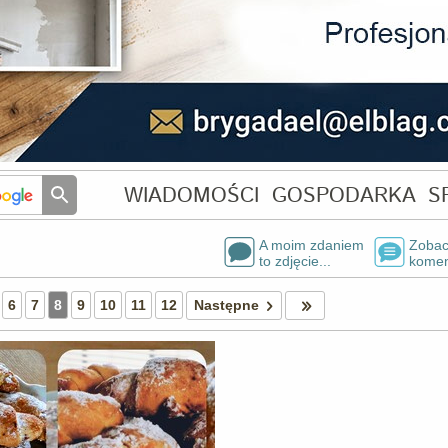
WIADOMOŚCI
GOSPODARKA
S
A moim zdaniem
Zobac
to zdjęcie...
komen
6
7
8
9
10
11
12
Następne