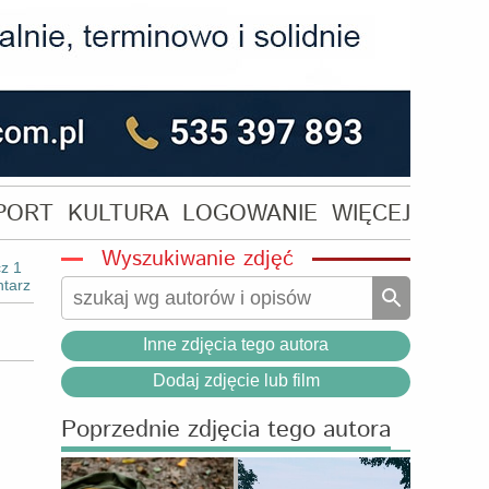
PORT
KULTURA
LOGOWANIE
WIĘCEJ
Wyszukiwanie zdjęć
z 1
tarz
Inne zdjęcia tego autora
Dodaj zdjęcie lub film
Poprzednie zdjęcia tego autora