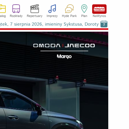
alog
Rozkłady
Repertuary
Imprezy
Hyde Park
Plan
NaWynos
ątek, 7 sierpnia 2026, imieniny Sykstusa, Doroty
7