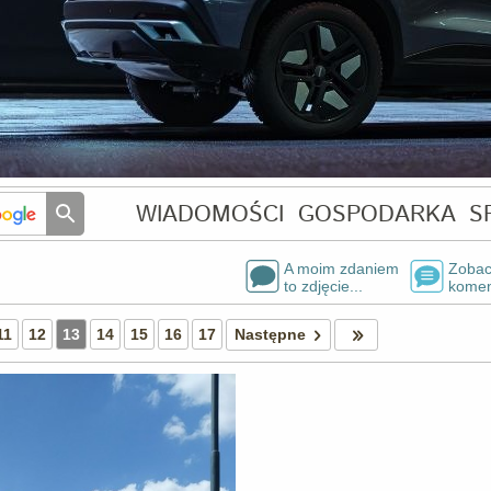
WIADOMOŚCI
GOSPODARKA
S
A moim zdaniem
Zobac
to zdjęcie...
komen
11
12
13
14
15
16
17
Następne