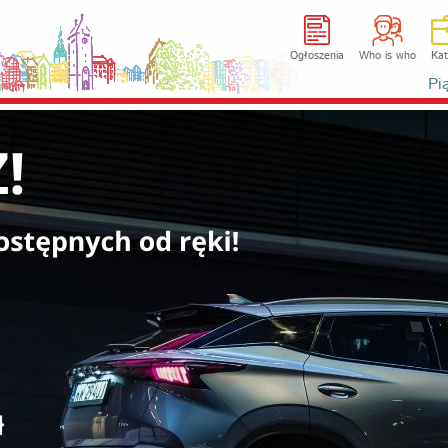
Ogłoszenia
Who is who
Kat
Pi