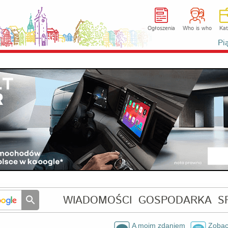
Ogłoszenia
Who is who
Kat
Pi
WIADOMOŚCI
GOSPODARKA
S
A moim zdaniem
Zobac