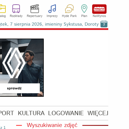
alog
Rozkłady
Repertuary
Imprezy
Hyde Park
Plan
NaWynos
ątek, 7 sierpnia 2026, imieniny Sykstusa, Doroty
7
PORT
KULTURA
LOGOWANIE
WIĘCEJ
Wyszukiwanie zdjęć
z 1