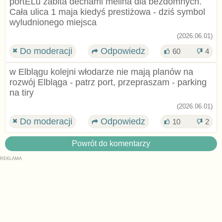
portELu zabita dechami melina dla bezdomnych.
Cała ulica 1 maja kiedyś prestiżowa - dziś symbol
wyludnionego miejsca
(2026.06.01)
Do moderacji
Odpowiedz
60
4
w Elblągu kolejni włodarze nie mają planów na
rozwój Elbląga - patrz port, przepraszam - parking
na tiry
(2026.06.01)
Do moderacji
Odpowiedz
10
2
Powrót do komentarzy