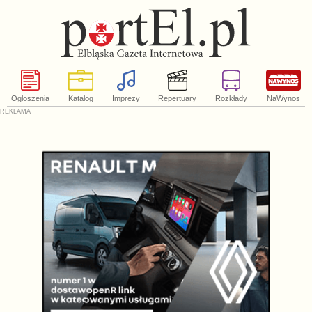
Ogłoszenia
Katalog
Imprezy
Repertuary
Rozkłady
NaWynos