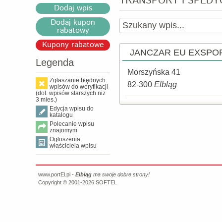
TRANSPORT I SPEDY
Dodaj wpis
Dodaj kupon
rabatowy
Kupony rabatowe
JANCZAR EU EXSPO
Legenda
Morszyńska 41
Zgłaszanie błędnych
82-300
Elbląg
wpisów do weryfikacji
(dot. wpisów starszych niż
3 mies.)
Edycja wpisu do
katalogu
Polecanie wpisu
znajomym
Ogłoszenia
właściciela wpisu
www.portEl.pl -
Elbląg
ma swoje dobre strony!
Copyright © 2001-2026
SOFTEL