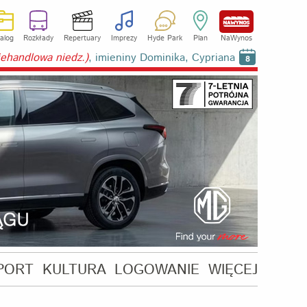
alog
Rozkłady
Repertuary
Imprezy
Hyde Park
Plan
NaWynos
niehandlowa niedz.)
, imieniny Dominika, Cypriana
8
PORT
KULTURA
LOGOWANIE
WIĘCEJ