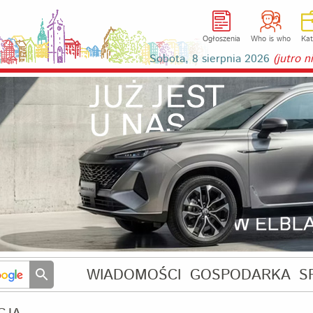
Ogłoszenia
Who is who
Kat
Sobota, 8 sierpnia 2026
(jutro 
WIADOMOŚCI
GOSPODARKA
S