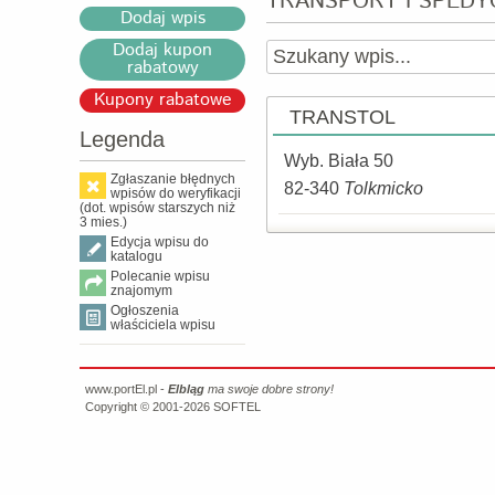
TRANSPORT I SPEDY
Dodaj wpis
Dodaj kupon
rabatowy
Kupony rabatowe
TRANSTOL
Legenda
Wyb. Biała 50
Zgłaszanie błędnych
82-340
Tolkmicko
wpisów do weryfikacji
(dot. wpisów starszych niż
3 mies.)
Edycja wpisu do
katalogu
Polecanie wpisu
znajomym
Ogłoszenia
właściciela wpisu
www.portEl.pl -
Elbląg
ma swoje dobre strony!
Copyright © 2001-2026
SOFTEL