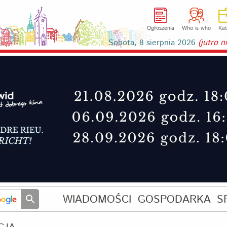
Ogłoszenia
Who is who
Kat
Sobota, 8 sierpnia 2026
(jutro 
WIADOMOŚCI
GOSPODARKA
S