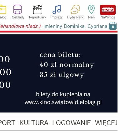
alog
Rozkłady
Repertuary
Imprezy
Hyde Park
Plan
NaWynos
niehandlowa niedz.)
, imieniny Dominika, Cypriana
8
PORT
KULTURA
LOGOWANIE
WIĘCEJ