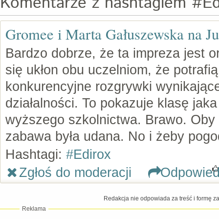
Komentarze z hashtagiem #Ed
Gromee i Marta Gałuszewska na Ju
Bardzo dobrze, że ta impreza jest 
się ukłon obu uczelniom, że potrafi
konkurencyjne rozgrywki wynikając
działalności. To pokazuje klasę jak
wyższego szkolnictwa. Brawo. Oby t
zabawa była udana. No i żeby pogod
Hashtagi:
#Edirox
Zgłoś do moderacji
Odpowie
Redakcja nie odpowiada za treść i formę 
Reklama